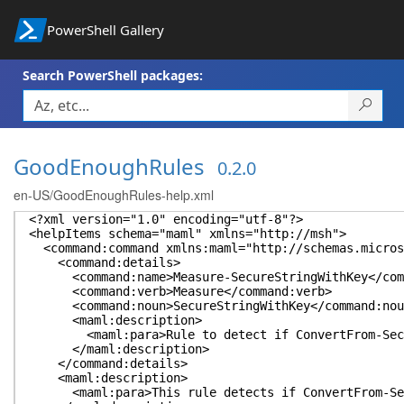
PowerShell Gallery
Search PowerShell packages:
GoodEnoughRules
0.2.0
en-US/GoodEnoughRules-help.xml
<?xml version="1.0" encoding="utf-8"?>
<helpItems schema="maml" xmlns="http://msh">
<command:command xmlns:maml="http://schemas.microso
<command:details>
<command:name>Measure-SecureStringWithKey</com
<command:verb>Measure</command:verb>
<command:noun>SecureStringWithKey</command:nou
<maml:description>
<maml:para>Rule to detect if ConvertFrom-Secure
</maml:description>
</command:details>
<maml:description>
<maml:para>This rule detects if ConvertFrom-Secu