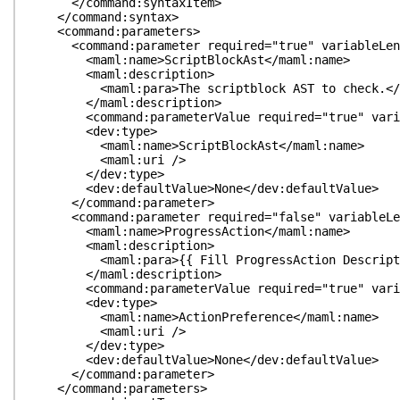
</command:syntaxItem>
</command:syntax>
<command:parameters>
<command:parameter required="true" variableLength
<maml:name>ScriptBlockAst</maml:name>
<maml:description>
<maml:para>The scriptblock AST to check.</m
</maml:description>
<command:parameterValue required="true" variable
<dev:type>
<maml:name>ScriptBlockAst</maml:name>
<maml:uri />
</dev:type>
<dev:defaultValue>None</dev:defaultValue>
</command:parameter>
<command:parameter required="false" variableLengt
<maml:name>ProgressAction</maml:name>
<maml:description>
<maml:para>{{ Fill ProgressAction Descriptio
</maml:description>
<command:parameterValue required="true" variable
<dev:type>
<maml:name>ActionPreference</maml:name>
<maml:uri />
</dev:type>
<dev:defaultValue>None</dev:defaultValue>
</command:parameter>
</command:parameters>