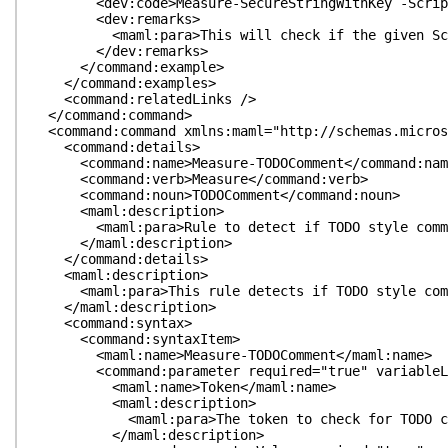
<dev:code>Measure-SecureStringWithKey -ScriptBl
<dev:remarks>
<maml:para>This will check if the given ScriptBl
</dev:remarks>
</command:example>
</command:examples>
<command:relatedLinks />
</command:command>
<command:command xmlns:maml="http://schemas.microso
<command:details>
<command:name>Measure-TODOComment</command:nam
<command:verb>Measure</command:verb>
<command:noun>TODOComment</command:noun>
<maml:description>
<maml:para>Rule to detect if TODO style commen
</maml:description>
</command:details>
<maml:description>
<maml:para>This rule detects if TODO style commen
</maml:description>
<command:syntax>
<command:syntaxItem>
<maml:name>Measure-TODOComment</maml:name>
<command:parameter required="true" variableLengt
<maml:name>Token</maml:name>
<maml:description>
<maml:para>The token to check for TODO comm
</maml:description>