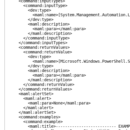
<command:inputTypes>
<command:inputType>
<dev:type>
<maml:name>[System.Management.Automation.Langu
</dev:type>
<maml:description>
<maml:para></maml:para>
</maml:description>
</command:inputType>
</command:inputTypes>
<command:returnValues>
<command:returnValue>
<dev:type>
<maml:name>[Microsoft.Windows.PowerShell.Script
</dev:type>
<maml:description>
<maml:para></maml:para>
</maml:description>
</command:returnValue>
</command:returnValues>
<maml:alertSet>
<maml:alert>
<maml:para>None</maml:para>
</maml:alert>
</maml:alertSet>
<command:examples>
<command:example>
<maml:title>-------------------------- EXAMPLE 