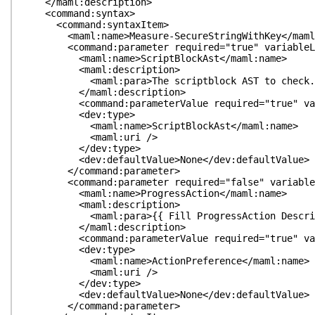
</maml:description>
<command:syntax>
<command:syntaxItem>
<maml:name>Measure-SecureStringWithKey</maml
<command:parameter required="true" variableLengt
<maml:name>ScriptBlockAst</maml:name>
<maml:description>
<maml:para>The scriptblock AST to check.</
</maml:description>
<command:parameterValue required="true" variabl
<dev:type>
<maml:name>ScriptBlockAst</maml:name>
<maml:uri />
</dev:type>
<dev:defaultValue>None</dev:defaultValue>
</command:parameter>
<command:parameter required="false" variableLeng
<maml:name>ProgressAction</maml:name>
<maml:description>
<maml:para>{{ Fill ProgressAction Descripti
</maml:description>
<command:parameterValue required="true" variabl
<dev:type>
<maml:name>ActionPreference</maml:name>
<maml:uri />
</dev:type>
<dev:defaultValue>None</dev:defaultValue>
</command:parameter>