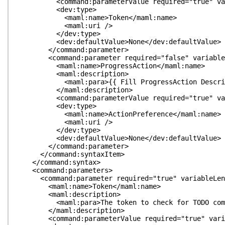
<command:parameterValue required="true" variab
<dev:type>
<maml:name>Token</maml:name>
<maml:uri />
</dev:type>
<dev:defaultValue>None</dev:defaultValue>
</command:parameter>
<command:parameter required="false" variableLeng
<maml:name>ProgressAction</maml:name>
<maml:description>
<maml:para>{{ Fill ProgressAction Descripti
</maml:description>
<command:parameterValue required="true" variabl
<dev:type>
<maml:name>ActionPreference</maml:name>
<maml:uri />
</dev:type>
<dev:defaultValue>None</dev:defaultValue>
</command:parameter>
</command:syntaxItem>
</command:syntax>
<command:parameters>
<command:parameter required="true" variableLength
<maml:name>Token</maml:name>
<maml:description>
<maml:para>The token to check for TODO comme
</maml:description>
<command:parameterValue required="true" variabl